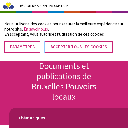
RÉGION DE BRUXELLES-CAPITALE
Bruxelles Pouvoirs Locaux - Aller à la page d'accueil
Nous utilisons des cookies pour assurer la meilleure expérience sur
Menu
notre site.
En savoir plus
.
En acceptant, vous autorisez lʼutilisation de ces cookies
PARAMÈTRES
RETIRER
ACCEPTER TOUS LES COOKIES
Fil
LE
Accueil
CONSENTEMENT
d'Ariane
Documents et
publications de
Bruxelles Pouvoirs
locaux