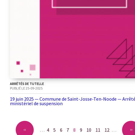
ARRÊTÉS DE TUTELLE
PUBLIÉ LE 25-09-2025
19 juin 2025 — Commune de Saint-Josse-Ten-Noode — Arrêt
ministériel de suspension
Pagination
Page
‹‹
P
››
…
Page
4
Page
5
Page
6
Page
7
Page
8
Page
9
Page
10
Page
11
Page
12
…