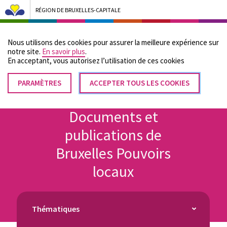
RÉGION DE BRUXELLES-CAPITALE
Bruxelles Pouvoirs Locaux - Aller à la page d'accueil
Nous utilisons des cookies pour assurer la meilleure expérience sur
Menu
notre site.
En savoir plus
.
En acceptant, vous autorisez lʼutilisation de ces cookies
PARAMÈTRES
RETIRER
ACCEPTER TOUS LES COOKIES
Fil
LE
Accueil
CONSENTEMENT
d'Ariane
Documents et
publications de
Bruxelles Pouvoirs
locaux