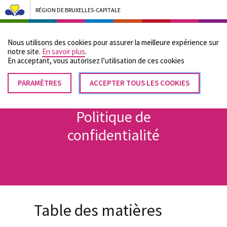
RÉGION DE BRUXELLES-CAPITALE
Bruxelles Pouvoirs Locaux - Aller à la page d'accueil
Nous utilisons des cookies pour assurer la meilleure expérience sur
Menu
notre site.
En savoir plus
.
En acceptant, vous autorisez lʼutilisation de ces cookies
PARAMÈTRES
RETIRER
ACCEPTER TOUS LES COOKIES
Fil
LE
Accueil
Politique de confidentialité
CONSENTEMENT
d'Ariane
Politique de
confidentialité
Table des matières