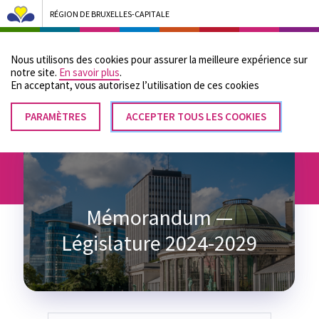
RÉGION DE BRUXELLES-CAPITALE
Bruxelles Pouvoirs Locaux - Aller à la page d'accueil
Nous utilisons des cookies pour assurer la meilleure expérience sur
Menu
notre site.
En savoir plus
.
En acceptant, vous autorisez lʼutilisation de ces cookies
PARAMÈTRES
RETIRER
ACCEPTER TOUS LES COOKIES
Fil
LE
Accueil
CONSENTEMENT
d'Ariane
Mémorandum —
Législature 2024-2029