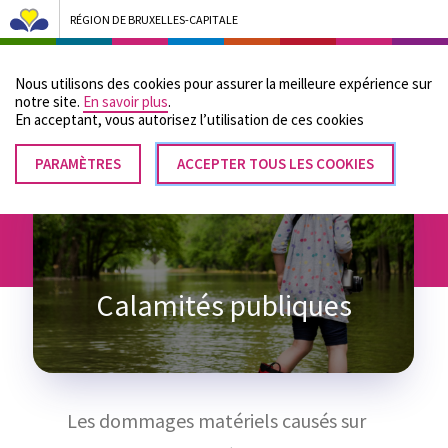
RÉGION DE BRUXELLES-CAPITALE
Bruxelles Pouvoirs Locaux - Aller à la page d'accueil
Nous utilisons des cookies pour assurer la meilleure expérience sur
Menu
notre site.
En savoir plus
.
En acceptant, vous autorisez lʼutilisation de ces cookies
PARAMÈTRES
RETIRER
ACCEPTER TOUS LES COOKIES
Fil
LE
Accueil
Financement
Calamités publiques
CONSENTEMENT
d'Ariane
Calamités publiques
Les dommages matériels causés sur