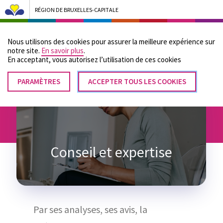
RÉGION DE BRUXELLES-CAPITALE
Bruxelles Pouvoirs Locaux - Aller à la page d'accueil
Nous utilisons des cookies pour assurer la meilleure expérience sur
Menu
notre site.
En savoir plus
.
En acceptant, vous autorisez lʼutilisation de ces cookies
PARAMÈTRES
RETIRER
ACCEPTER TOUS LES COOKIES
Fil
LE
Accueil
Tutelle
Conseil et expertise
CONSENTEMENT
d'Ariane
Conseil et expertise
Par ses analyses, ses avis, la