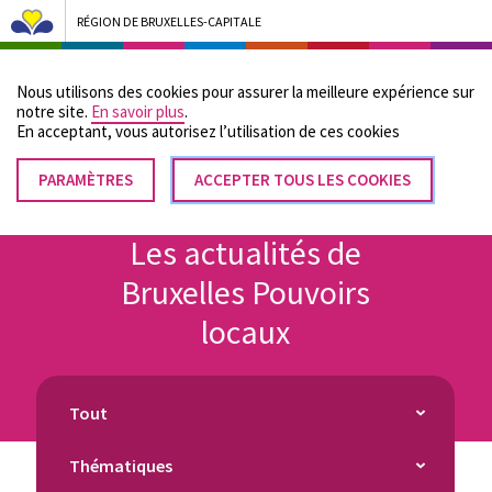
RÉGION DE BRUXELLES-CAPITALE
Bruxelles Pouvoirs Locaux - Aller à la page d'accueil
Nous utilisons des cookies pour assurer la meilleure expérience sur
Menu
notre site.
En savoir plus
.
En acceptant, vous autorisez lʼutilisation de ces cookies
PARAMÈTRES
RETIRER
ACCEPTER TOUS LES COOKIES
Fil
LE
Accueil
CONSENTEMENT
d'Ariane
Les actualités de
Bruxelles Pouvoirs
locaux