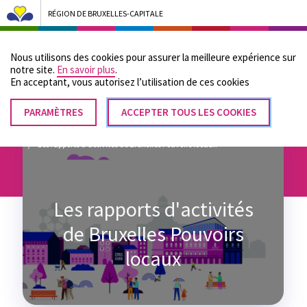
RÉGION DE BRUXELLES-CAPITALE
Bruxelles Pouvoirs Locaux - Aller à la page d'accueil
Nous utilisons des cookies pour assurer la meilleure expérience sur
Menu
notre site.
En savoir plus
.
En acceptant, vous autorisez lʼutilisation de ces cookies
PARAMÈTRES
RETIRER
ACCEPTER TOUS LES COOKIES
Fil
LE
Accueil
Notre administration
CONSENTEMENT
Les rapports d'activités de Bruxelles Pouvoirs locaux
d'Ariane
Les rapports d'activités
de Bruxelles Pouvoirs
locaux