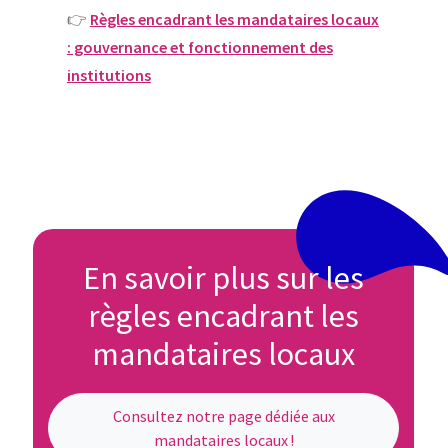
👉
Règles encadrant les mandataires locaux
: gouvernance et fonctionnement des
institutions
En savoir plus sur les
règles encadrant les
mandataires locaux
Consultez notre page dédiée aux
mandataires locaux !