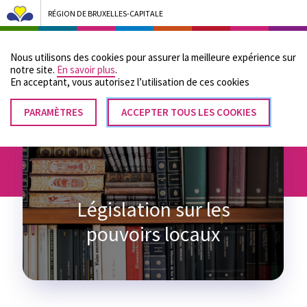
RÉGION DE BRUXELLES-CAPITALE
Bruxelles Pouvoirs Locaux - Aller à la page d'accueil
Nous utilisons des cookies pour assurer la meilleure expérience sur
Menu
notre site.
En savoir plus
.
En acceptant, vous autorisez lʼutilisation de ces cookies
PARAMÈTRES
RETIRER
ACCEPTER TOUS LES COOKIES
Fil
LE
Accueil
Organisation
Législation sur les pouvoirs locaux
CONSENTEMENT
d'Ariane
Législation sur les
pouvoirs locaux