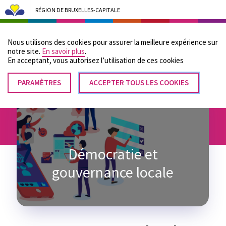
RÉGION DE BRUXELLES-CAPITALE
Bruxelles Pouvoirs Locaux - Aller à la page d'accueil
Nous utilisons des cookies pour assurer la meilleure expérience sur
Menu
notre site.
En savoir plus
.
En acceptant, vous autorisez lʼutilisation de ces cookies
PARAMÈTRES
RETIRER
ACCEPTER TOUS LES COOKIES
Fil
LE
Accueil
Les pouvoirs locaux
Démocratie et gouvernance locale
CONSENTEMENT
d'Ariane
Démocratie et
gouvernance locale