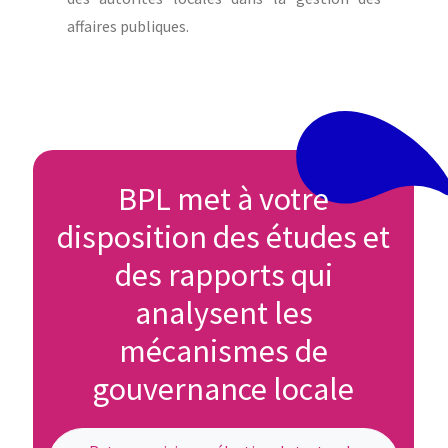
affaires publiques.
BPL met à votre
disposition des études et
des rapports qui
analysent les
mécanismes de
gouvernance locale