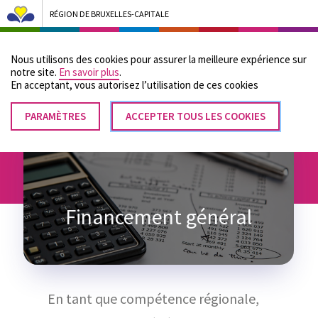
RÉGION DE BRUXELLES-CAPITALE
Bruxelles Pouvoirs Locaux - Aller à la page d'accueil
Nous utilisons des cookies pour assurer la meilleure expérience sur
Menu
notre site.
En savoir plus
.
En acceptant, vous autorisez lʼutilisation de ces cookies
PARAMÈTRES
RETIRER
ACCEPTER TOUS LES COOKIES
Fil
LE
Accueil
Financement
Financement général
CONSENTEMENT
d'Ariane
Financement général
En tant que compétence régionale,