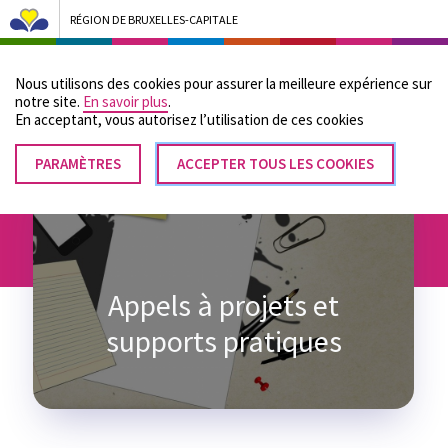
RÉGION DE BRUXELLES-CAPITALE
Bruxelles Pouvoirs Locaux - Aller à la page d'accueil
Nous utilisons des cookies pour assurer la meilleure expérience sur
Menu
notre site.
En savoir plus
.
En acceptant, vous autorisez lʼutilisation de ces cookies
PARAMÈTRES
RETIRER
ACCEPTER TOUS LES COOKIES
Fil
LE
Accueil
Appels à projets et supports pratiques
CONSENTEMENT
d'Ariane
Appels à projets et
supports pratiques