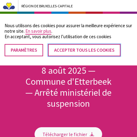
RÉGION DE BRUXELLES-CAPITALE
Bruxelles Pouvoirs Locaux - Aller à la page d'accueil
Nous utilisons des cookies pour assurer la meilleure expérience sur
Menu
notre site.
En savoir plus
.
En acceptant, vous autorisez lʼutilisation de ces cookies
PARAMÈTRES
RETIRER
ACCEPTER TOUS LES COOKIES
Fil
LE
Accueil
CONSENTEMENT
d'Ariane
8 août 2025 —
Commune d'Etterbeek
— Arrêté ministériel de
suspension
Télécharger le fichier