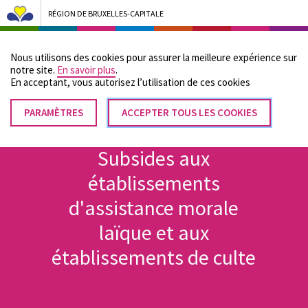
RÉGION DE BRUXELLES-CAPITALE
Bruxelles Pouvoirs Locaux - Aller à la page d'accueil
Nous utilisons des cookies pour assurer la meilleure expérience sur
Menu
notre site.
En savoir plus
.
En acceptant, vous autorisez lʼutilisation de ces cookies
PARAMÈTRES
RETIRER
ACCEPTER TOUS LES COOKIES
Fil
LE
Accueil
CONSENTEMENT
d'Ariane
Subsides aux
établissements
d'assistance morale
laïque et aux
établissements de culte