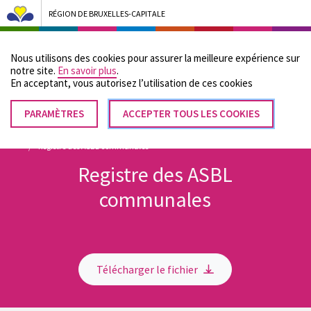
RÉGION DE BRUXELLES-CAPITALE
Bruxelles Pouvoirs Locaux - Aller à la page d'accueil
Nous utilisons des cookies pour assurer la meilleure expérience sur
Menu
notre site.
En savoir plus
.
En acceptant, vous autorisez lʼutilisation de ces cookies
PARAMÈTRES
RETIRER
ACCEPTER TOUS LES COOKIES
Fil
LE
Accueil
Documents et publications de Bruxelles Pouvoirs Locaux
CONSENTEMENT
Registre des ASBL communales
d'Ariane
Registre des ASBL
communales
Télécharger le fichier