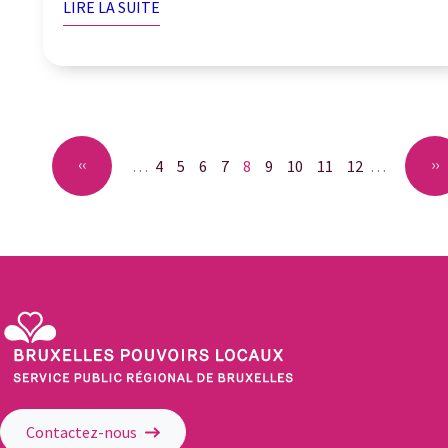
LIRE LA SUITE
Pagination
Page
‹‹
P
››
…
Page
4
Page
5
Page
6
Page
7
Page
8
Page
9
Page
10
Page
11
Page
12
…
courante
précédente
su
Service Public Régional de Bruxelles - Bruxelles Pouvoirs Locaux
Contactez-nous