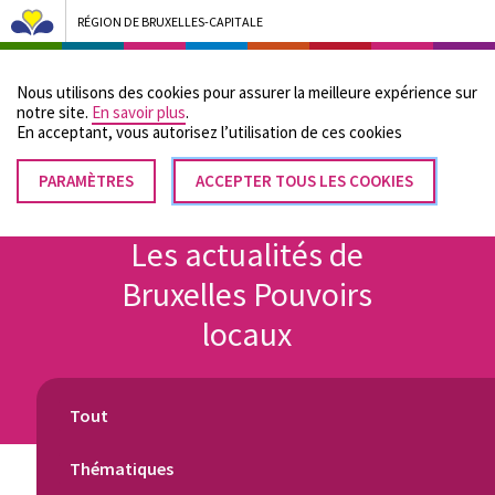
RÉGION DE BRUXELLES-CAPITALE
Bruxelles Pouvoirs Locaux - Aller à la page d'accueil
Nous utilisons des cookies pour assurer la meilleure expérience sur
Menu
notre site.
En savoir plus
.
En acceptant, vous autorisez lʼutilisation de ces cookies
PARAMÈTRES
RETIRER
ACCEPTER TOUS LES COOKIES
Fil
LE
Accueil
CONSENTEMENT
d'Ariane
Les actualités de
Bruxelles Pouvoirs
locaux