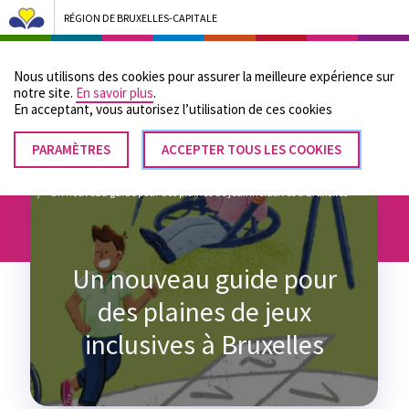
RÉGION DE BRUXELLES-CAPITALE
Bruxelles Pouvoirs Locaux - Aller à la page d'accueil
Nous utilisons des cookies pour assurer la meilleure expérience sur
Menu
notre site.
En savoir plus
.
En acceptant, vous autorisez lʼutilisation de ces cookies
PARAMÈTRES
RETIRER
ACCEPTER TOUS LES COOKIES
Fil
LE
Accueil
CONSENTEMENT
Un nouveau guide pour des plaines de jeux inclusives à Bruxelles
d'Ariane
Un nouveau guide pour
des plaines de jeux
inclusives à Bruxelles