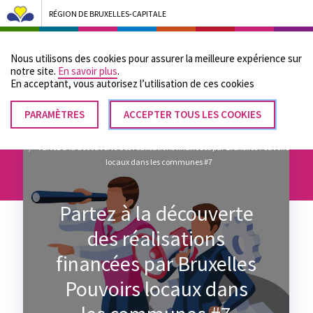
RÉGION DE BRUXELLES-CAPITALE
Bruxelles Pouvoirs Locaux - Aller à la page d'accueil
Nous utilisons des cookies pour assurer la meilleure expérience sur
Menu
notre site.
En savoir plus
.
En acceptant, vous autorisez lʼutilisation de ces cookies
PARAMÈTRES
RETIRER
ACCEPTER TOUS LES COOKIES
Fil
LE
Accueil
CONSENTEMENT
Partez à la découverte des réalisations financées par Bruxelles Pouvoirs
d'Ariane
locaux dans les communes #7
Partez à la découverte
des réalisations
financées par Bruxelles
Pouvoirs locaux dans