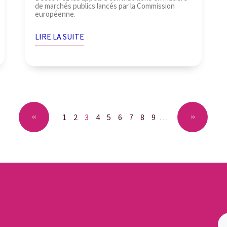
de marchés publics lancés par la Commission
européenne.
LIRE LA SUITE
Page
‹‹
Page
››
Page
1
Page
2
Page
3
Page
4
Page
5
Page
6
Page
7
Page
8
Page
9
…
courante
précédente
suivante