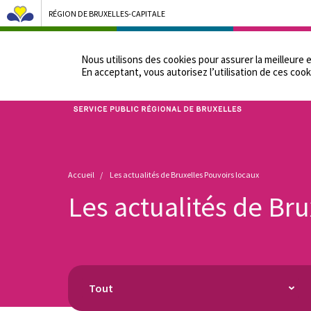
RÉGION DE BRUXELLES-CAPITALE
NOTRE ADMINIST
Nous utilisons des cookies pour assurer la meilleure 
En acceptant, vous autorisez lʼutilisation de ces cook
Bruxelles Pouvoirs Locaux - Aller à la page d'accueil
Fil
Accueil
Les actualités de Bruxelles Pouvoirs locaux
d'Ariane
Les actualités de Br