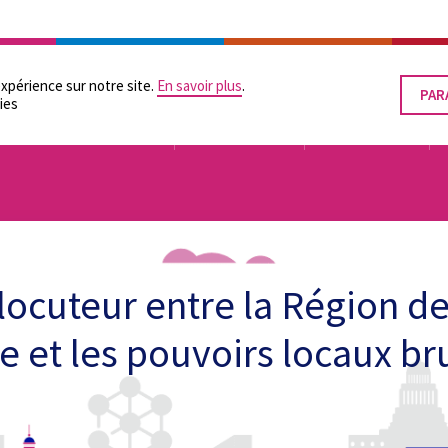
RATION
LES POUVOIRS LOCAUX
SUPPORTS PRATIQUES
ÉGALITÉ DES CHANCES
expérience sur notre site.
En savoir plus
.
PAR
RET
ies
LE
CON
TUTELLE
ORGANISATION
FINANCEMENT
rlocuteur entre la Région de
e et les pouvoirs locaux br