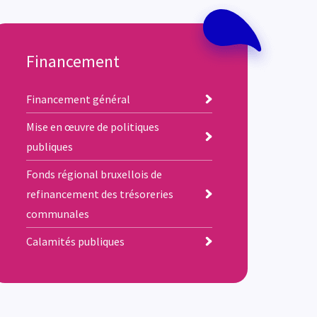
Financement
Financement général
Mise en œuvre de politiques
publiques
Fonds régional bruxellois de
refinancement des trésoreries
communales
Calamités publiques