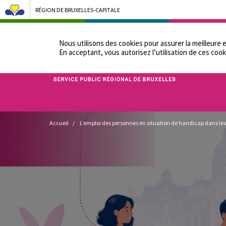
RÉGION DE BRUXELLES-CAPITALE
NOTRE ADMINIST
Nous utilisons des cookies pour assurer la meilleure 
En acceptant, vous autorisez lʼutilisation de ces cook
Bruxelles Pouvoirs Locaux - Aller à la page d'accueil
Fil
Accueil
L’emploi des personnes en situation de handicap dans les
d'Ariane