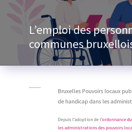
L’emploi des personn
communes bruxelloise
Bruxelles Pouvoirs locaux publ
de handicap dans les adminis
Depuis l’adoption de l’
ordonnance du 
les administrations des pouvoirs loc