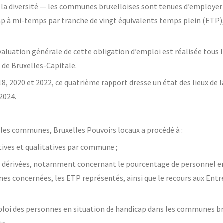
e la diversité — les communes bruxelloises sont tenues d’employ
p à mi-temps par tranche de vingt équivalents temps plein (ETP),
luation générale de cette obligation d’emploi est réalisée tous l
 de Bruxelles-Capitale.
18, 2020 et 2022, ce quatrième rapport dresse un état des lieux de l
 2024.
les communes, Bruxelles Pouvoirs locaux a procédé à :
tives et qualitatives par commune ;
es dérivées, notamment concernant le pourcentage de personnel en
es concernées, les ETP représentés, ainsi que le recours aux Entr
emploi des personnes en situation de handicap dans les communes br
ts.