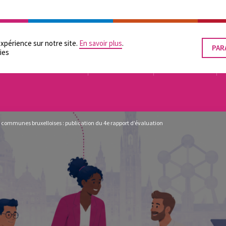
RATION
LES POUVOIRS LOCAUX
SUPPORTS PRATIQUES
ÉGALITÉ DES CHANCES
expérience sur notre site.
En savoir plus
.
PAR
RET
ies
LE
CON
TUTELLE
ORGANISATION
FINANCEMENT
 communes bruxelloises : publication du 4e rapport d’évaluation