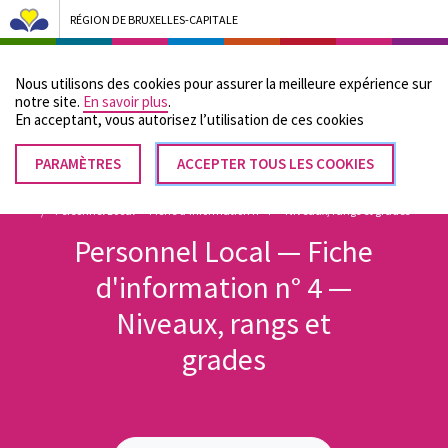
RÉGION DE BRUXELLES-CAPITALE
Bruxelles Pouvoirs Locaux - Aller à la page d'accueil
Nous utilisons des cookies pour assurer la meilleure expérience sur
Menu
notre site.
En savoir plus
.
En acceptant, vous autorisez lʼutilisation de ces cookies
PARAMÈTRES
RETIRER
ACCEPTER TOUS LES COOKIES
Fil
LE
Accueil
Documents et publications de Bruxelles Pouvoirs Locaux
CONSENTEMENT
Personnel Local — Fiche d'information n° 4 — Niveaux, rangs et grades
d'Ariane
Personnel Local — Fiche
d'information n° 4 —
Niveaux, rangs et
grades