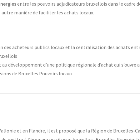
ynergies
entre les pouvoirs adjudicateurs bruxellois dans le cadre d
utre manière de faciliter les achats locaux.
n des acheteurs publics locaux et la centralisation des achats ent
ruxellois
t au développement d’une politique régionale d’achat qui s’ouvre 
ssions de Bruxelles Pouvoirs locaux
 Wallonie et en Flandre, il est proposé que la Région de Bruxelles-C
 de mettre à l’honneur un citoyen bruxellois. Bruxelles Pouvoirs l