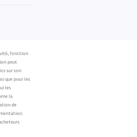
ité, fonction
gion peut
ics sur son
si que pour les
ui les
mme la
sation de
ementation.
’acheteurs