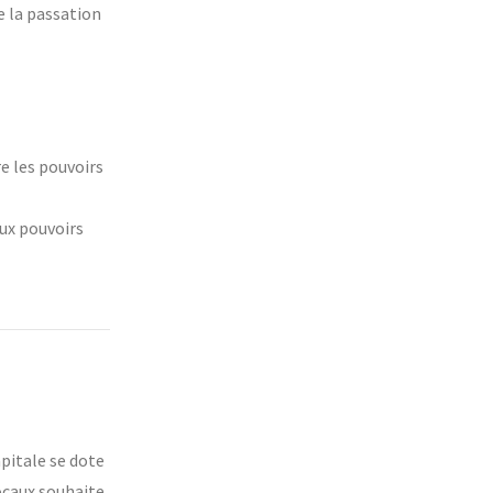
e la passation
re les pouvoirs
aux pouvoirs
apitale se dote
ocaux souhaite