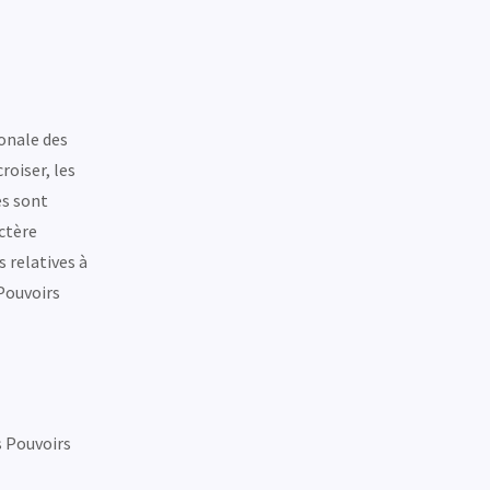
onale des
roiser, les
es sont
ctère
 relatives à
 Pouvoirs
s Pouvoirs