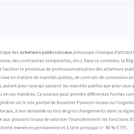
atique des
acheteurs publics locaux
préoccupe (manque d’attractiv
plexe, des contraintes temporelles, etc.). Dans ce contexte, la Ré
de faciliter le processus de professionnalisation des acheteurs publ
ntinue en matière de marchés publics, de contrats de concession ain
, autant pour ceux qui passent les marchés publics que pour ceux q
s en ces matières. Ce soutien peut prendre différentes formes co
 général
via
le site portail de Bruxelles Pouvoirs locaux ou l’organi
 locaux, à leur demande ou lors de gros changements dans la régl
 aux pouvoirs locaux de valoriser financièrement les fonctions d
 activité menée en permanence et à titre principal (> 80 % ETP).