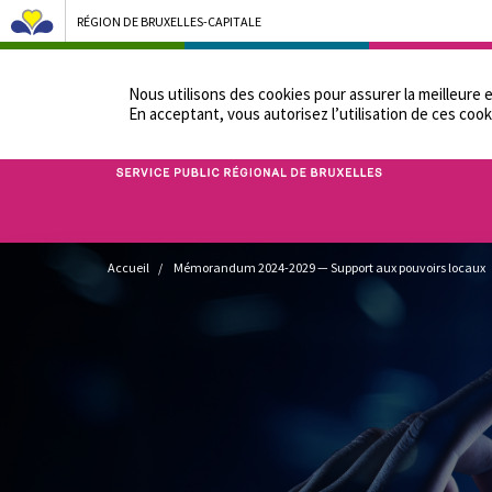
RÉGION DE BRUXELLES-CAPITALE
NOTRE ADMINIST
Nous utilisons des cookies pour assurer la meilleure 
En acceptant, vous autorisez lʼutilisation de ces cook
Bruxelles Pouvoirs Locaux - Aller à la page d'accueil
Fil
Accueil
Mémorandum 2024-2029 — Support aux pouvoirs locaux
d'Ariane