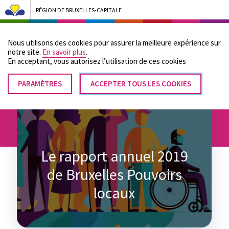
RÉGION DE BRUXELLES-CAPITALE
Bruxelles Pouvoirs Locaux - Aller à la page d'accueil
Nous utilisons des cookies pour assurer la meilleure expérience sur
Menu
notre site.
En savoir plus
.
En acceptant, vous autorisez lʼutilisation de ces cookies
PARAMÈTRES
RETIRER
ACCEPTER TOUS LES COOKIES
Fil
LE
Accueil
CONSENTEMENT
d'Ariane
Le rapport annuel 2019
de Bruxelles Pouvoirs
locaux