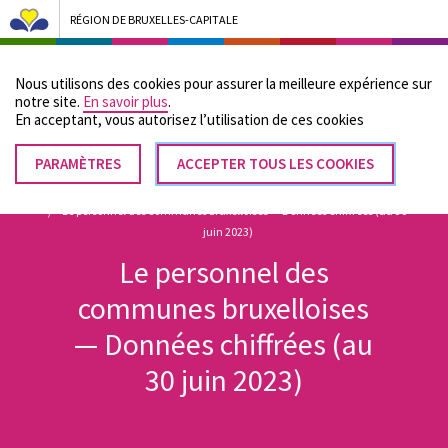
RÉGION DE BRUXELLES-CAPITALE
Bruxelles Pouvoirs Locaux - Aller à la page d'accueil
Nous utilisons des cookies pour assurer la meilleure expérience sur
Menu
notre site.
En savoir plus
.
En acceptant, vous autorisez lʼutilisation de ces cookies
PARAMÈTRES
RETIRER
ACCEPTER TOUS LES COOKIES
Fil
LE
Accueil
Documents et publications de Bruxelles Pouvoirs Locaux
CONSENTEMENT
Le personnel des communes bruxelloises — Données chiffrées (au 30
d'Ariane
juin 2023)
Le personnel des
communes bruxelloises
— Données chiffrées (au
30 juin 2023)