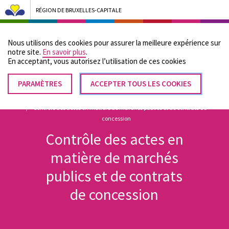
RÉGION DE BRUXELLES-CAPITALE
Bruxelles Pouvoirs Locaux - Aller à la page d'accueil
Nous utilisons des cookies pour assurer la meilleure expérience sur
Menu
notre site.
En savoir plus
.
En acceptant, vous autorisez lʼutilisation de ces cookies
PARAMÈTRES
RETIRER
ACCEPTER TOUS LES COOKIES
Fil
LE
Accueil
CONSENTEMENT
Contrôle des actes en matière de marchés publics et de contrats de
d'Ariane
concession
Contrôle des actes en
matière de marchés
publics et de contrats
de concession