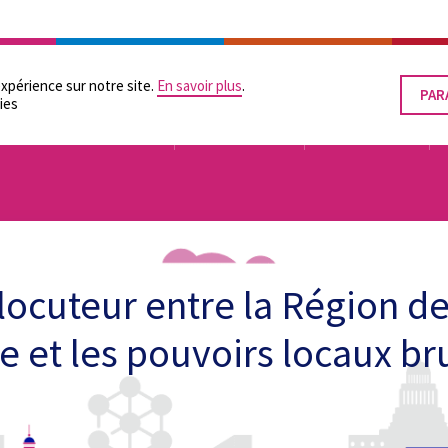
RATION
LES POUVOIRS LOCAUX
SUPPORTS PRATIQUES
ÉGALITÉ DES CHANCES
expérience sur notre site.
En savoir plus
.
PAR
RET
ies
LE
CON
TUTELLE
ORGANISATION
FINANCEMENT
rlocuteur entre la Région de
e et les pouvoirs locaux br