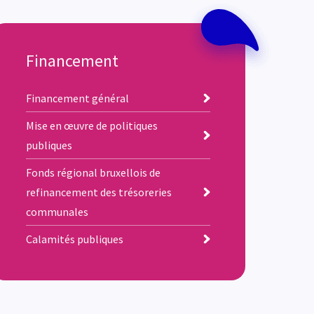
Financement
Financement général
Mise en œuvre de politiques
publiques
Fonds régional bruxellois de
refinancement des trésoreries
communales
Calamités publiques