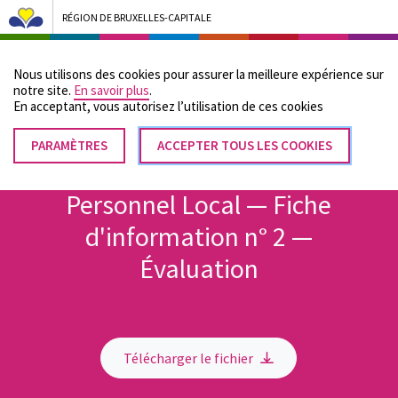
RÉGION DE BRUXELLES-CAPITALE
Bruxelles Pouvoirs Locaux - Aller à la page d'accueil
Nous utilisons des cookies pour assurer la meilleure expérience sur
Menu
notre site.
En savoir plus
.
En acceptant, vous autorisez lʼutilisation de ces cookies
PARAMÈTRES
RETIRER
ACCEPTER TOUS LES COOKIES
Fil
LE
Accueil
CONSENTEMENT
d'Ariane
Personnel Local — Fiche
d'information n° 2 —
Évaluation
Télécharger le fichier