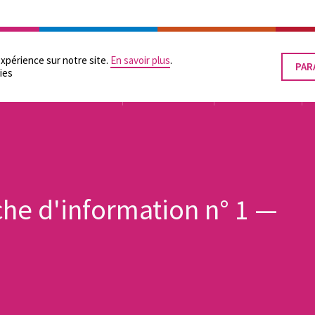
RATION
LES POUVOIRS LOCAUX
SUPPORTS PRATIQUES
ÉGALITÉ DES CHANCES
expérience sur notre site.
En savoir plus
.
PAR
RET
ies
LE
CON
TUTELLE
ORGANISATION
FINANCEMENT
che d'information n° 1 —