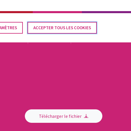
Élections communales 2024
CONTACT
FR
AMÈTRES
IRER
ACCEPTER TOUS LES COOKIES
SENTEMENT
LÉGISLATION
DOCUMENTATION
ACTUALITÉS
Télécharger le fichier