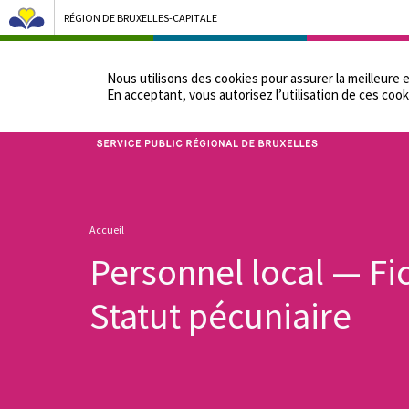
RÉGION DE BRUXELLES-CAPITALE
NOTRE ADMINIST
Nous utilisons des cookies pour assurer la meilleure 
En acceptant, vous autorisez lʼutilisation de ces cook
Bruxelles Pouvoirs Locaux - Aller à la page d'accueil
Fil
Accueil
d'Ariane
Personnel local — Fi
Statut pécuniaire