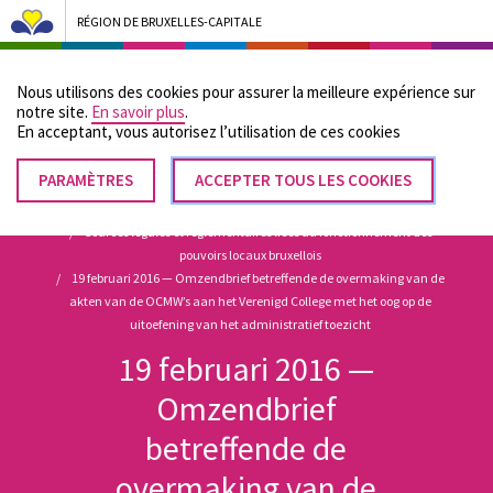
RÉGION DE BRUXELLES-CAPITALE
Bruxelles Pouvoirs Locaux - Aller à la page d'accueil
Nous utilisons des cookies pour assurer la meilleure expérience sur
Menu
notre site.
En savoir plus
.
En acceptant, vous autorisez lʼutilisation de ces cookies
PARAMÈTRES
RETIRER
ACCEPTER TOUS LES COOKIES
Fil
LE
Accueil
CONSENTEMENT
Sources légales et réglementaires liées au fonctionnement des
d'Ariane
pouvoirs locaux bruxellois
19 februari 2016 — Omzendbrief betreffende de overmaking van de
akten van de OCMW’s aan het Verenigd College met het oog op de
uitoefening van het administratief toezicht
19 februari 2016 —
Omzendbrief
betreffende de
overmaking van de