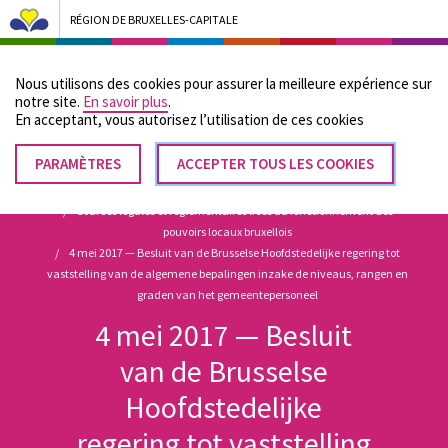
RÉGION DE BRUXELLES-CAPITALE
Bruxelles Pouvoirs Locaux - Aller à la page d'accueil
Nous utilisons des cookies pour assurer la meilleure expérience sur
Menu
notre site.
En savoir plus
.
En acceptant, vous autorisez lʼutilisation de ces cookies
PARAMÈTRES
RETIRER
ACCEPTER TOUS LES COOKIES
Fil
LE
Accueil
CONSENTEMENT
Sources légales et réglementaires liées au fonctionnement des
d'Ariane
pouvoirs locaux bruxellois
4 mei 2017 — Besluit van de Brusselse Hoofdstedelijke regering tot
vaststelling van de algemene bepalingen inzake de niveaus, rangen en
graden van het gemeentepersoneel
4 mei 2017 — Besluit
van de Brusselse
Hoofdstedelijke
regering tot vaststelling