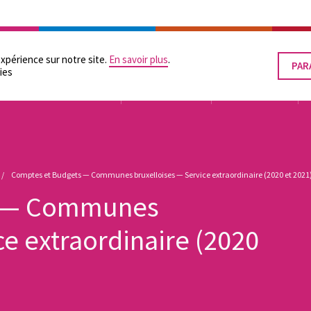
RATION
LES POUVOIRS LOCAUX
SUPPORTS PRATIQUES
ÉGALITÉ DES CHANCES
expérience sur notre site.
En savoir plus
.
PAR
RET
ies
LE
CON
TUTELLE
ORGANISATION
FINANCEMENT
Comptes et Budgets — Communes bruxelloises — Service extraordinaire (2020 et 2021
s — Communes
ce extraordinaire (2020