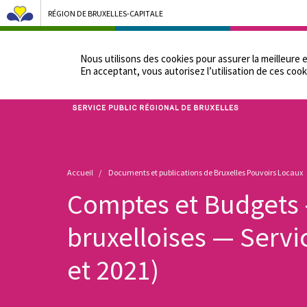
RÉGION DE BRUXELLES-CAPITALE
NOTRE ADMINIST
Nous utilisons des cookies pour assurer la meilleure 
En acceptant, vous autorisez lʼutilisation de ces cook
Bruxelles Pouvoirs Locaux - Aller à la page d'accueil
Fil
Accueil
Documents et publications de Bruxelles Pouvoirs Locaux
d'Ariane
Comptes et Budget
bruxelloises — Servi
et 2021)