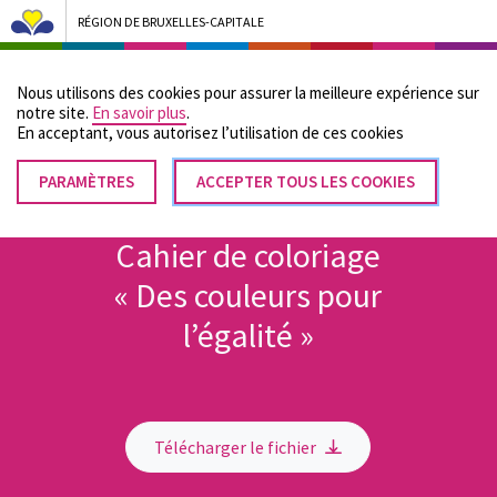
RÉGION DE BRUXELLES-CAPITALE
Bruxelles Pouvoirs Locaux - Aller à la page d'accueil
Nous utilisons des cookies pour assurer la meilleure expérience sur
Menu
notre site.
En savoir plus
.
En acceptant, vous autorisez lʼutilisation de ces cookies
PARAMÈTRES
RETIRER
ACCEPTER TOUS LES COOKIES
Fil
LE
Accueil
CONSENTEMENT
d'Ariane
Cahier de coloriage
« Des couleurs pour
l’égalité »
Télécharger le fichier