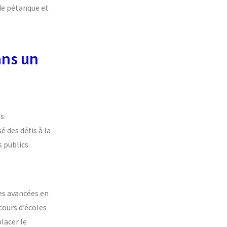
 de pétanque et
ans un
ns
é des défis à la
s publics
res avancées en
cours d’écoles
placer le