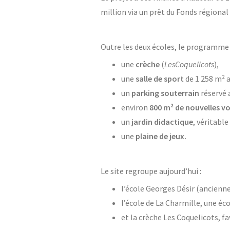
million via un prêt du Fonds régiona
Outre les deux écoles, le programme 
une
crèche
(
Les
Coquelicots
),
une
salle de sport
de 1 258 m² a
un
parking souterrain
réservé 
environ
800 m² de nouvelles vo
un
jardin didactique
, véritabl
une
plaine de jeux.
Le site regroupe aujourd’hui :
l’école Georges Désir (ancien
l’école de La Charmille, une éc
et la crèche Les Coquelicots, fa