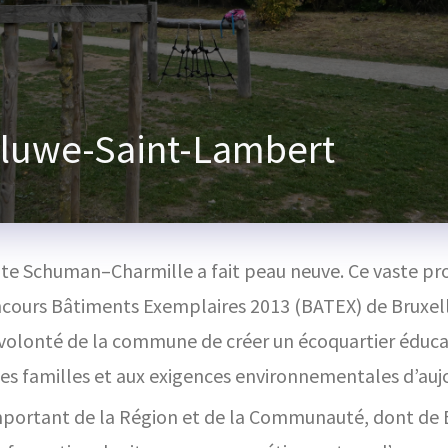
Woluwe-Saint-Lambert
te Schuman–Charmille a fait peau neuve. Ce vaste pro
oncours Bâtiments Exemplaires 2013 (BATEX) de Bruxel
volonté de la commune de créer un écoquartier éducat
es familles et aux exigences environnementales d’aujo
important de la Région et de la Communauté, dont de 