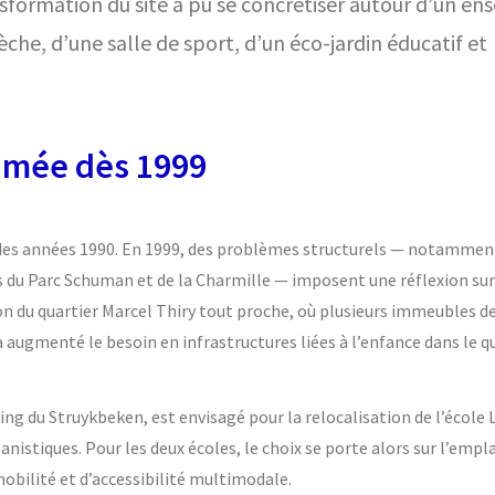
nsformation du site a pu se concrétiser autour d’un e
che, d’une salle de sport, d’un éco-jardin éducatif et
amée dès 1999
n des années 1990. En 1999, des problèmes structurels — notammen
es du Parc Schuman et de la Charmille — imposent une réflexion sur
ion du quartier Marcel Thiry tout proche, où plusieurs immeubles d
augmenté le besoin en infrastructures liées à l’enfance dans le qu
king du Struykbeken, est envisagé pour la relocalisation de l’école
nistiques. Pour les deux écoles, le choix se porte alors sur l’em
obilité et d’accessibilité multimodale.