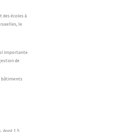
t des écoles à
uxelles, le
sol importante
gestion de
x bâtiments
, dont 1,5