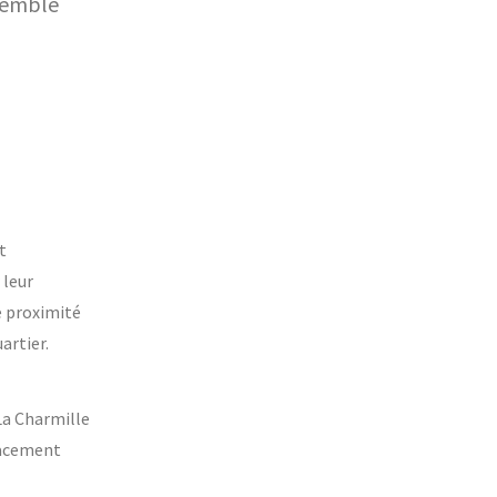
nsemble
t
 leur
e proximité
artier.
 La Charmille
placement