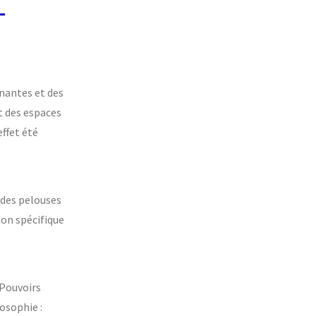
-
enantes et des
t des espaces
effet été
 des pelouses
ion spécifique
 Pouvoirs
osophie :