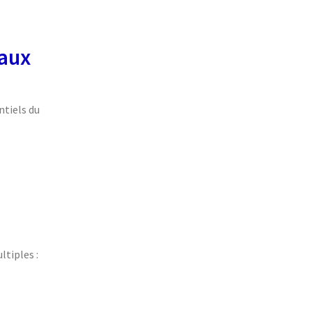
caux
ntiels du
tiples :