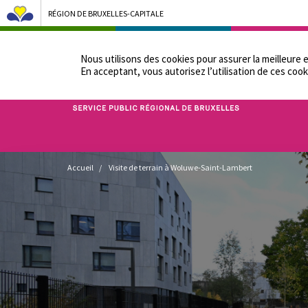
RÉGION DE BRUXELLES-CAPITALE
NOTRE ADMINIST
Nous utilisons des cookies pour assurer la meilleure 
En acceptant, vous autorisez lʼutilisation de ces cook
Bruxelles Pouvoirs Locaux - Aller à la page d'accueil
Fil
Accueil
Visite de terrain à Woluwe-Saint-Lambert
d'Ariane