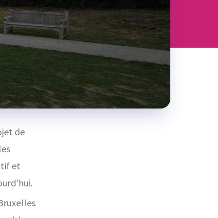
jet de
les
if et
urd’hui.
Bruxelles