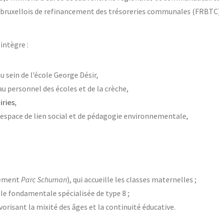
l bruxellois de refinancement des trésoreries communales (FRBTC)
intègre :
u sein de l’école George Désir,
au personnel des écoles et de la crèche,
iries
,
e espace de lien social et de pédagogie environnementale,
nement
Parc Schuman
), qui accueille les classes maternelles ;
ole fondamentale spécialisée de type 8 ;
vorisant la mixité des âges et la continuité éducative.