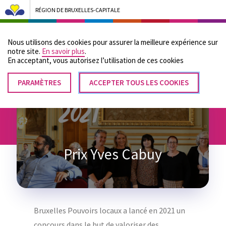
RÉGION DE BRUXELLES-CAPITALE
Bruxelles Pouvoirs Locaux - Aller à la page d'accueil
Nous utilisons des cookies pour assurer la meilleure expérience sur
Menu
notre site.
En savoir plus
.
En acceptant, vous autorisez lʼutilisation de ces cookies
PARAMÈTRES
RETIRER
ACCEPTER TOUS LES COOKIES
Fil
LE
Accueil
Prix Yves Cabuy
CONSENTEMENT
d'Ariane
Prix Yves Cabuy
Bruxelles Pouvoirs locaux a lancé en 2021 un
concours dans le but de valoriser des