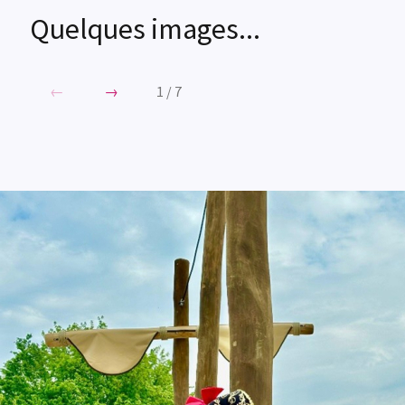
Quelques images...
←
→
1
/
7