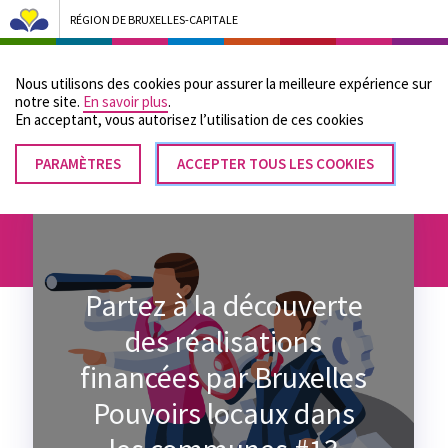
RÉGION DE BRUXELLES-CAPITALE
Bruxelles Pouvoirs Locaux - Aller à la page d'accueil
Nous utilisons des cookies pour assurer la meilleure expérience sur
Menu
notre site.
En savoir plus
.
En acceptant, vous autorisez lʼutilisation de ces cookies
PARAMÈTRES
RETIRER
ACCEPTER TOUS LES COOKIES
Fil
LE
Accueil
Les actualités de Bruxelles Pouvoirs locaux
CONSENTEMENT
d'Ariane
Partez à la découverte
des réalisations
financées par Bruxelles
Pouvoirs locaux dans