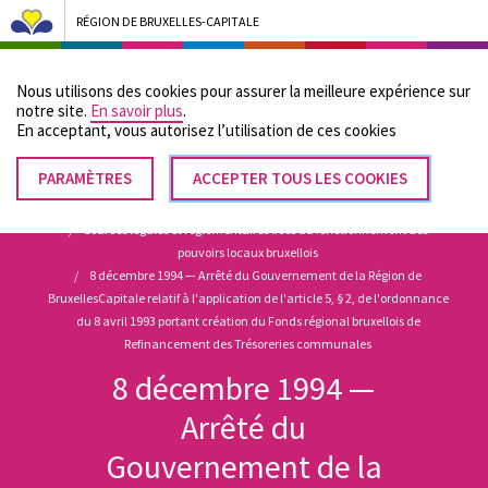
RÉGION DE BRUXELLES-CAPITALE
Bruxelles Pouvoirs Locaux - Aller à la page d'accueil
Nous utilisons des cookies pour assurer la meilleure expérience sur
Menu
notre site.
En savoir plus
.
En acceptant, vous autorisez lʼutilisation de ces cookies
PARAMÈTRES
RETIRER
ACCEPTER TOUS LES COOKIES
Fil
LE
Accueil
CONSENTEMENT
Sources légales et réglementaires liées au fonctionnement des
d'Ariane
pouvoirs locaux bruxellois
8 décembre 1994 — Arrêté du Gouvernement de la Région de
BruxellesCapitale relatif à l'application de l'article 5, § 2, de l'ordonnance
du 8 avril 1993 portant création du Fonds régional bruxellois de
Refinancement des Trésoreries communales
8 décembre 1994 —
Arrêté du
Gouvernement de la