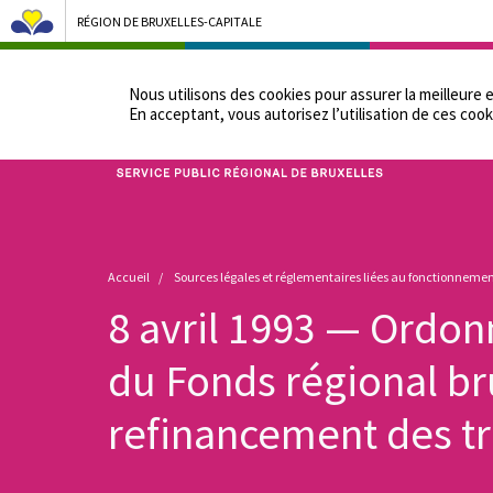
RÉGION DE BRUXELLES-CAPITALE
NOTRE ADMINIST
Nous utilisons des cookies pour assurer la meilleure 
En acceptant, vous autorisez lʼutilisation de ces cook
Bruxelles Pouvoirs Locaux - Aller à la page d'accueil
Fil
Accueil
Sources légales et réglementaires liées au fonctionnement
d'Ariane
8 avril 1993 — Ordon
du Fonds régional br
refinancement des t