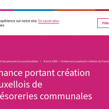
RATION
LES POUVOIRS LOCAUX
SUPPORTS PRATIQUES
ÉGALITÉ DES CHANCES
expérience sur notre site.
En savoir plus
.
PAR
RET
ies
LE
CON
TUTELLE
ORGANISATION
FINANCEMENT
 des pouvoirs locaux bruxellois
8 avril 1993 — Ordonnance portant création du Fonds
nance portant création
uxellois de
résoreries communales