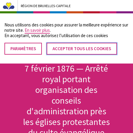
RÉGION DE BRUXELLES-CAPITALE
Bruxelles Pouvoirs Locaux - Aller à la page d'accueil
Nous utilisons des cookies pour assurer la meilleure expérience sur
Menu
notre site.
En savoir plus
.
En acceptant, vous autorisez lʼutilisation de ces cookies
PARAMÈTRES
RETIRER
ACCEPTER TOUS LES COOKIES
Fil
LE
Accueil
CONSENTEMENT
d'Ariane
7 février 1876 — Arrêté
royal portant
organisation des
conseils
d'administration près
les églises protestantes
du culte évangélique