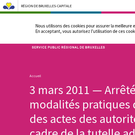
RÉGION DE BRUXELLES-CAPITALE
NOTRE ADMINIST
Nous utilisons des cookies pour assurer la meilleure 
En acceptant, vous autorisez lʼutilisation de ces cook
Bruxelles Pouvoirs Locaux - Aller à la page d'accueil
Fil
Accueil
d'Ariane
3 mars 2011 — Arrêté 
modalités pratiques 
des actes des autori
cadre de la tutelle a