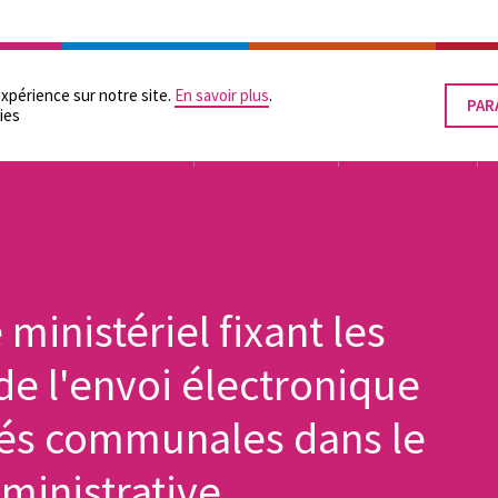
RATION
LES POUVOIRS LOCAUX
SUPPORTS PRATIQUES
ÉGALITÉ DES CHANCES
expérience sur notre site.
En savoir plus
.
PAR
RET
ies
LE
CON
TUTELLE
ORGANISATION
FINANCEMENT
ministériel fixant les
de l'envoi électronique
tés communales dans le
dministrative