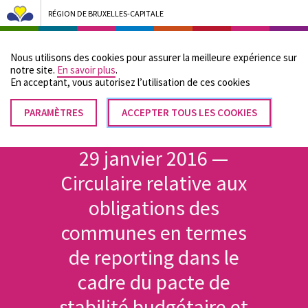
RÉGION DE BRUXELLES-CAPITALE
Bruxelles Pouvoirs Locaux - Aller à la page d'accueil
Nous utilisons des cookies pour assurer la meilleure expérience sur
Menu
notre site.
En savoir plus
.
En acceptant, vous autorisez lʼutilisation de ces cookies
PARAMÈTRES
RETIRER
ACCEPTER TOUS LES COOKIES
Fil
LE
Accueil
CONSENTEMENT
d'Ariane
29 janvier 2016 —
Circulaire relative aux
obligations des
communes en termes
de reporting dans le
cadre du pacte de
stabilité budgétaire et