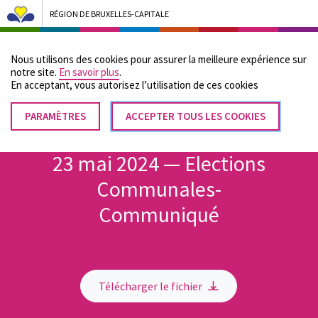
RÉGION DE BRUXELLES-CAPITALE
Bruxelles Pouvoirs Locaux - Aller à la page d'accueil
Nous utilisons des cookies pour assurer la meilleure expérience sur
Menu
notre site.
En savoir plus
.
En acceptant, vous autorisez lʼutilisation de ces cookies
PARAMÈTRES
RETIRER
ACCEPTER TOUS LES COOKIES
Fil
LE
Accueil
CONSENTEMENT
d'Ariane
23 mai 2024 — Elections
Communales-
Communiqué
Télécharger le fichier