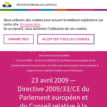
RÉGION DE BRUXELLES-CAPITALE
Bruxelles Pouvoirs Locaux - Aller à la page d'accueil
Nous utilisons des cookies pour assurer la meilleure expérience sur
Menu
notre site.
En savoir plus
.
En acceptant, vous autorisez lʼutilisation de ces cookies
PARAMÈTRES
RETIRER
ACCEPTER TOUS LES COOKIES
Fil
LE
Accueil
CONSENTEMENT
Sources légales et réglementaires liées au fonctionnement des
d'Ariane
pouvoirs locaux bruxellois
23 avril 2009 — Directive 2009/33/CE du Parlement européen et du
Conseil relative à la promotion de véhicules de transport routier propres à
l'appui d'une mobilité à faible taux d'émissions
23 avril 2009 —
Directive 2009/33/CE du
Parlement européen et
du Conseil relative à la