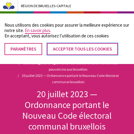
RÉGION DE BRUXELLES-CAPITALE
Bruxelles Pouvoirs Locaux - Aller à la page d'accueil
Nous utilisons des cookies pour assurer la meilleure expérience sur
Menu
notre site.
En savoir plus
.
En acceptant, vous autorisez lʼutilisation de ces cookies
PARAMÈTRES
RETIRER
ACCEPTER TOUS LES COOKIES
Fil
LE
Accueil
CONSENTEMENT
Sources légales et réglementaires liées au fonctionnement des
d'Ariane
pouvoirs locaux bruxellois
20 juillet 2023 — Ordonnance portant le Nouveau Code électoral
communal bruxellois
20 juillet 2023 —
Ordonnance portant le
Nouveau Code électoral
communal bruxellois