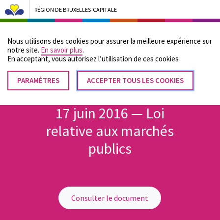
RÉGION DE BRUXELLES-CAPITALE
Bruxelles Pouvoirs Locaux - Aller à la page d'accueil
Nous utilisons des cookies pour assurer la meilleure expérience sur
Menu
notre site.
En savoir plus
.
En acceptant, vous autorisez lʼutilisation de ces cookies
PARAMÈTRES
RETIRER
ACCEPTER TOUS LES COOKIES
Fil
LE
Accueil
CONSENTEMENT
d'Ariane
17 juin 2016 — Loi
relative aux marchés
publics
Consulter le document