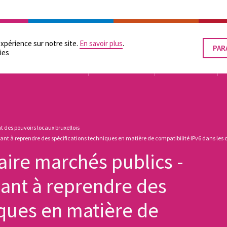
RATION
LES POUVOIRS LOCAUX
SUPPORTS PRATIQUES
ÉGALITÉ DES CHANCES
expérience sur notre site.
En savoir plus
.
PAR
RET
ies
LE
CON
TUTELLE
ORGANISATION
FINANCEMENT
 des pouvoirs locaux bruxellois
nt à reprendre des spécifications techniques en matière de compatibilité IPv6 dans les 
aire marchés publics -
nt à reprendre des
iques en matière de