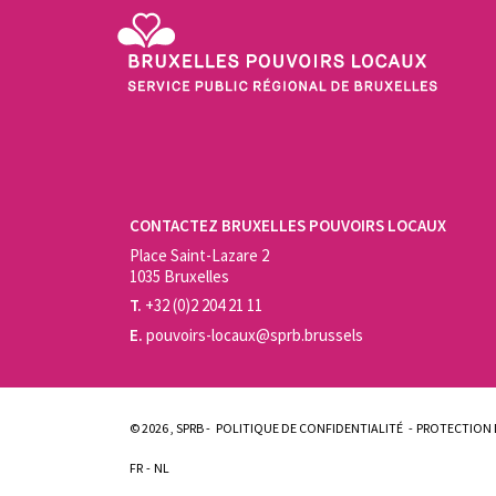
Service Public Régional de Bruxelles - Bruxelles Pouvo
CONTACTEZ BRUXELLES POUVOIRS LOCAUX
Place Saint-Lazare 2
1035 Bruxelles
T.
+32 (0)2 204 21 11
E.
pouvoirs-locaux@sprb.brussels
© 2026 , SPRB -
POLITIQUE DE CONFIDENTIALITÉ
PROTECTION 
FR
NL