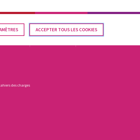
Élections communales 2024
CONTACT
FR
AMÈTRES
IRER
ACCEPTER TOUS LES COOKIES
SENTEMENT
LÉGISLATION
DOCUMENTATION
ACTUALITÉS
cahiers des charges