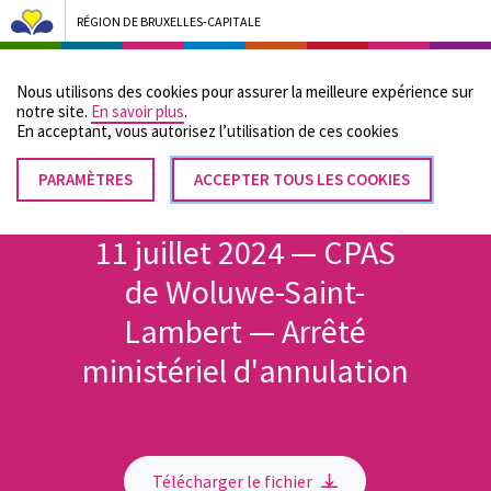
RÉGION DE BRUXELLES-CAPITALE
Bruxelles Pouvoirs Locaux - Aller à la page d'accueil
Nous utilisons des cookies pour assurer la meilleure expérience sur
Menu
notre site.
En savoir plus
.
En acceptant, vous autorisez lʼutilisation de ces cookies
PARAMÈTRES
RETIRER
ACCEPTER TOUS LES COOKIES
Fil
LE
Accueil
CONSENTEMENT
d'Ariane
11 juillet 2024 — CPAS
de Woluwe-Saint-
Lambert — Arrêté
ministériel d'annulation
Télécharger le fichier