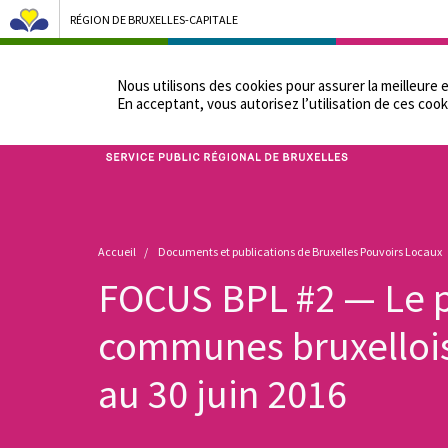
RÉGION DE BRUXELLES-CAPITALE
NOTRE ADMINIST
Nous utilisons des cookies pour assurer la meilleure 
En acceptant, vous autorisez lʼutilisation de ces cook
Bruxelles Pouvoirs Locaux - Aller à la page d'accueil
Fil
Accueil
Documents et publications de Bruxelles Pouvoirs Locaux
d'Ariane
FOCUS BPL #2 — Le 
communes bruxellois
au 30 juin 2016