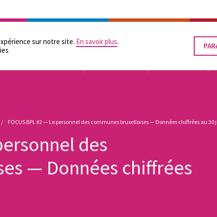
RATION
LES POUVOIRS LOCAUX
SUPPORTS PRATIQUES
ÉGALITÉ DES CHANCES
expérience sur notre site.
En savoir plus
.
PAR
RET
ies
LE
CON
TUTELLE
ORGANISATION
FINANCEMENT
FOCUS BPL #2 — Le personnel des communes bruxelloises — Données chiffrées au 30 j
personnel des
es — Données chiffrées