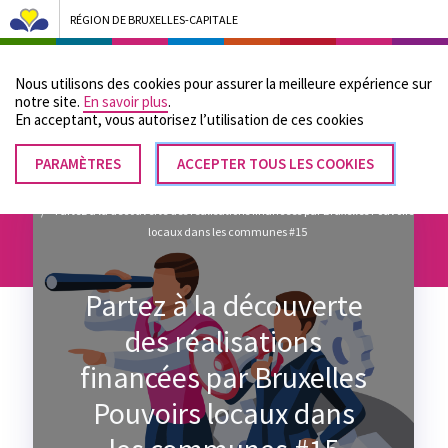
RÉGION DE BRUXELLES-CAPITALE
Bruxelles Pouvoirs Locaux - Aller à la page d'accueil
Nous utilisons des cookies pour assurer la meilleure expérience sur
Menu
notre site.
En savoir plus
.
En acceptant, vous autorisez lʼutilisation de ces cookies
PARAMÈTRES
RETIRER
ACCEPTER TOUS LES COOKIES
Fil
LE
Accueil
CONSENTEMENT
Partez à la découverte des réalisations financées par Bruxelles Pouvoirs
d'Ariane
locaux dans les communes #15
Partez à la découverte
des réalisations
financées par Bruxelles
Pouvoirs locaux dans