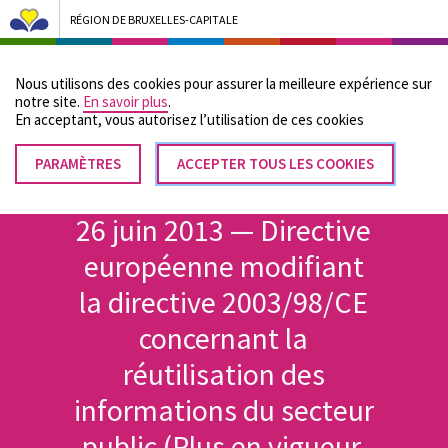
RÉGION DE BRUXELLES-CAPITALE
Bruxelles Pouvoirs Locaux - Aller à la page d'accueil
Nous utilisons des cookies pour assurer la meilleure expérience sur
Menu
notre site.
En savoir plus
.
En acceptant, vous autorisez lʼutilisation de ces cookies
PARAMÈTRES
RETIRER
ACCEPTER TOUS LES COOKIES
Fil
LE
Accueil
CONSENTEMENT
d'Ariane
26 juin 2013 — Directive
européenne modifiant
la directive 2003/98/CE
concernant la
réutilisation des
informations du secteur
public (Plus en vigueur,